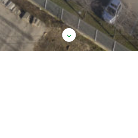
ACCUEIL
ACTUALITÉS
LANCEMENT DES TRAVAUX DU MAGASIN LEROY MERLIN
18 MOIS DE TRAVAUX
Leroy Merlin France lance les travaux de son
nouveau magasin dont l’ouverture est prévue à
l’automne 2019.
Confié à l’architecte nantais TETRARC, il offrira une