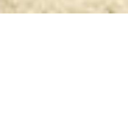
ACCUEIL
REVUE DE PRESSE
REVUE DE PRESSE
Découvrez la revue de presse du projet Grand
Parilly.
2019
IKEA vient d’ouvrir au Grand
Parilly !
10 septembre 2019 – MET’ Le magazine de la
Métropole de Lyon